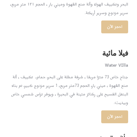
البحر وتكييف الهواء وآلة صنع القهوة وميني بار ، الحجم ١٢١ متر مربع،
سرير مزدوج وسرير أريكة.
احجز الآن
فيلا مائية
Water VIlla
جناح خاص 73 مترًا مربعًا ، شرفة مطلة على البحر، حمام، تكييف ، آلة
صنع القهوة ، ميني بار، الحجم 73متر مربع، 1 سرير مزدوج كبير، تم بناء
البنغل الفسيح على ركائز متينة في البحيرة ، ويوفر تراس شمسي خاص
وبيديت.
احجز الآن