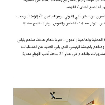
من البلاط وتراس خاص مع إطلالات هادئة على المحيط.
 آلة لصنع الشاي / القهوة.
The وسبا على بعد 20 دقيقة بالقارب السريع من مطار مالي الدولي. يوفر المنتجع نقلًا إلزاميًا ، ويجب
 تنس. تتوفر معدات الغطس والغوص. يوفر المنتجع مكتبًا
 الطعام المطعم الإيطالي al Tramonto ذو الشهرة المحلية والعالمية ؛ لاجون ، تجربة طعام هادئة. مطعم ياباني
طعم المأكولات البحرية Farumathi ؛ أثيري بار؛ ومطعم باجيتشا الرئيسي الذي يلبي العديد من المتطلبات
أحب الأزواج تحديدًا