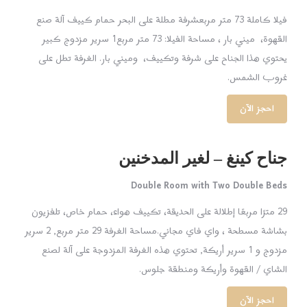
فيلا كاملة 73 متر مربعشرفة مطلة على البحر حمام كييف آلة صنع
القهوة، ميني بار ، مساحة الفيلا: 73 متر مربع1 سرير مزدوج كبير
يحتوي هذا الجناح على شرفة وتكييف، وميني بار. الغرفة تطل على
غروب الشمس.
احجز الآن
جناح كينغ – لغير المدخنين
Double Room with Two Double Beds
29 مترًا مربعًا إطلالة على الحديقة، تكييف هواء، حمام خاص، تلفزيون
بشاشة مسطحة ، واي فاي مجاني.مساحة الغرفة 29 متر مربع, 2 سرير
مزدوج و 1 سرير أريكة, تحتوي هذه الغرفة المزدوجة على آلة لصنع
الشاي / القهوة وأريكة ومنطقة جلوس.
احجز الآن