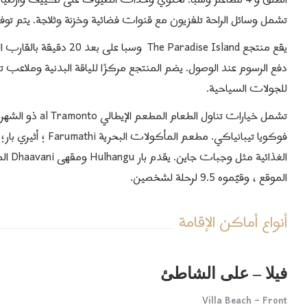
الطلق و 4 مطاعم وسبا.
تحتوي وحدات الضيوف على تكييف وأرضيات 
تشمل وسائل الراحة تلفزيون مع قنوات فضائية وخزنة وثلاجة. يتم توفير
يقع منتجع  Paradise Island
دفع الرسوم عند الوصول.
يضم المنتجع مركزًا للياقة البدنية وملاعب
للجولات السياحية.
تشمل خيارات تناول
فوكويا تيبانياكي. م
الغذائية مثل وجبات جاين. يقدم بار Hulhangu ومقهى Dhaavani المشروبات والطعام على مدار 24 ساعة.
الموقع ، وقيّموه 9.5 لرحلة لشخصين.
أنواع أماكن الإقامة
فيلا – على الشاطئ
Villa Beach – Front